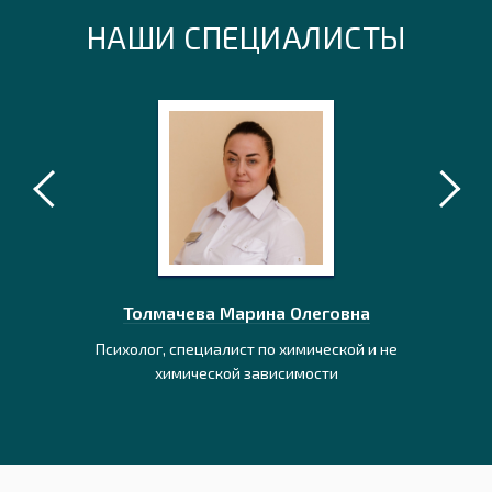
НАШИ СПЕЦИАЛИСТЫ
дьевич
Толмачева Марина Олеговна
Немц
штальт-
Психолог, специалист по химической и не
Консульта
химической зависимости