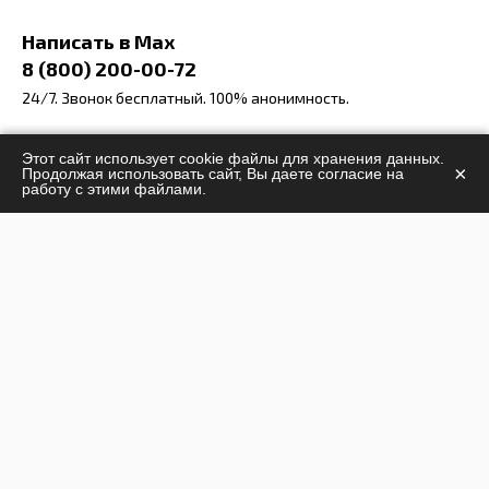
Написать в Max
8 (800) 200-00-72
24/7. Звонок бесплатный. 100% анонимность.
info@stop-narcomania.ru
Этот сайт использует cookie файлы для хранения данных.
×
Продолжая использовать сайт, Вы даете согласие на
г. Новороссийск
работу с этими файлами.
ул. Лейтенанта Шмидта 23, оф. 10
Заказать звонок
Задать вопрос